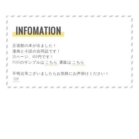
INFOMATION
正道館の本が出ました！
漫画と小説の合同誌です！
28ページ、400円です！
PIXIVのサンプルは
こちら
通販は
こちら
不明点等ございましたらお気軽にお声掛けください！
TOP