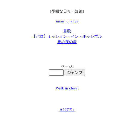
[平穏な日々・短編]
name_change
鼻歌
【パロ】ミッション・イン・ポッシブル
夏の夜の夢
ページ:
Walk in closet
ALICE+