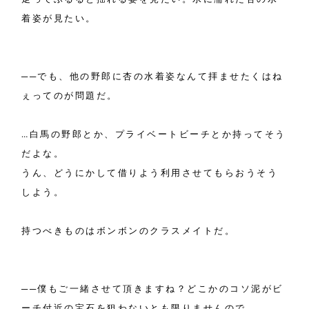
着姿が見たい。
──でも、他の野郎に杏の水着姿なんて拝ませたくはね
ぇってのが問題だ。
…白馬の野郎とか、プライベートビーチとか持ってそう
だよな。
うん、どうにかして借りよう利用させてもらおうそう
しよう。
持つべきものはボンボンのクラスメイトだ。
──僕もご一緒させて頂きますね？どこかのコソ泥がビ
ーチ付近の宝石を狙わないとも限りませんので。