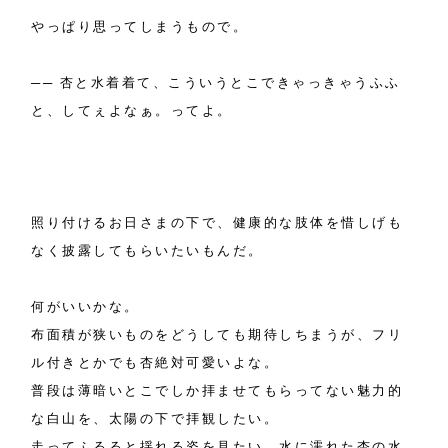
やっぱり思ってしまうもので。
── 杏と水着着て、こういうとこできゃっきゃうふふ
と、してぇよなぁ。ってよ。
照り付けるお日さまの下で、健康的な肢体を惜しげも
なく披露してもらいたいもんだ。
何がいいかな。
布面積が狭いものをどうしても期待しちまうが、フリ
ル付きとかでも杏絶対可愛いよな。
普段は薄暗いとこでしか拝ませてもらってない魅力的
な白山を、太陽の下で拝観したい。
走ってふるると揺れる姿を見たい。水に濡れた杏の水