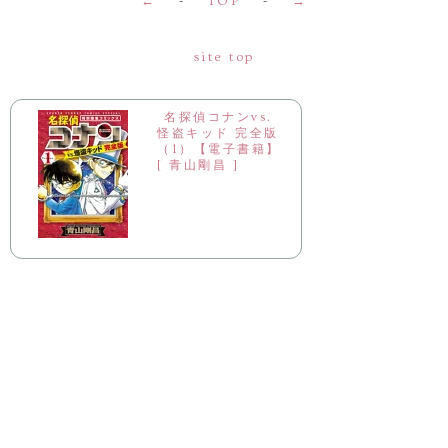
←
-
TOP
-
→
site top
名探偵コナンvs.
怪盗キッド 完全版
（1）【電子書籍】
[ 青山剛昌 ]