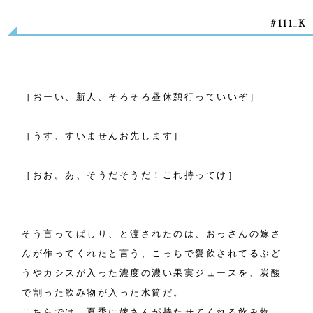
#111_K
［おーい、新人、そろそろ昼休憩行っていいぞ］
［うす、すいませんお先します］
［おお。あ、そうだそうだ！これ持ってけ］
そう言ってぱしり、と渡されたのは、おっさんの嫁さ
んが作ってくれたと言う、こっちで愛飲されてるぶど
うやカシスが入った濃度の濃い果実ジュースを、炭酸
で割った飲み物が入った水筒だ。
こちらでは、夏季に嫁さんが持たせてくれる飲み物