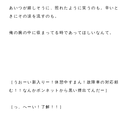
あいつが嬉しそうに、照れたように笑うのも。辛いと
きにその涙を流すのも。
俺の腕の中に収まってる時であってほしいなんて。
［うおーい新入りー！休憩中すまん！故障車の対応頼
む！！なんかボンネットから黒い煙出てんだー］
［っ、へーい！了解！！］