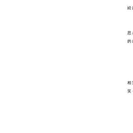
続
思
的
相
笑