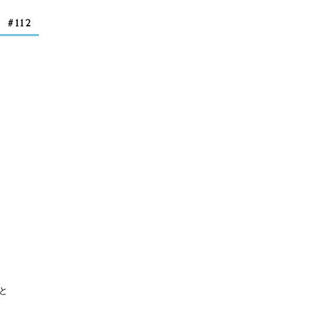
#112
と