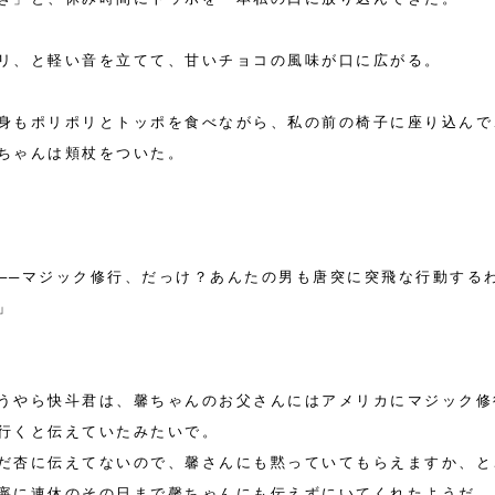
リ、と軽い音を立てて、甘いチョコの風味が口に広がる。
身もポリポリとトッポを食べながら、私の前の椅子に座り込んで
ちゃんは頬杖をついた。
──マジック修行、だっけ？あんたの男も唐突に突飛な行動する
」
うやら快斗君は、馨ちゃんのお父さんにはアメリカにマジック修
行くと伝えていたみたいで。
だ杏に伝えてないので、馨さんにも黙っていてもらえますか、と
寧に連休のその日まで馨ちゃんにも伝えずにいてくれたようだ。