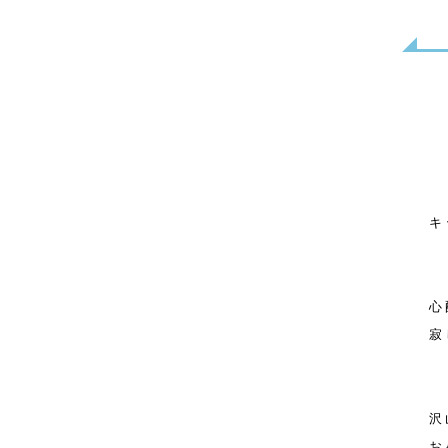
キ
心
寂
沢
お