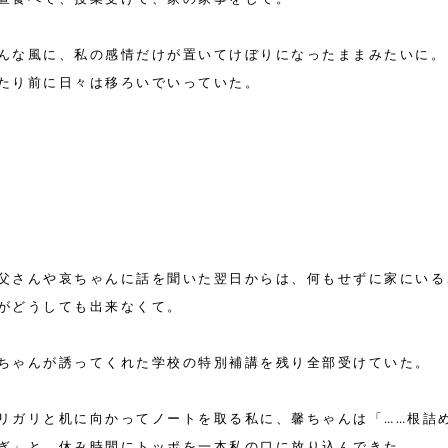
んな風に、私の感情だけが置いてけぼりになったままみたいに。
たり前に日々は移ろいでいっていた。
父さんや哀ちゃんに話を聞いた翌日からは、何もせずに家にいる
がどうしても出来なくて。
ちゃんが誘ってくれた学校の特別補講を残り全部受けていた。
リガリと机に向かってノートを取る私に、馨ちゃんは「……根詰
ぎ」と、休み時間にトッポを一本私の口に放り込んできた。