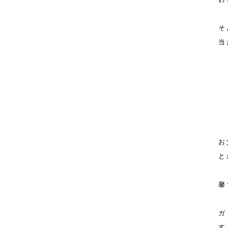
そ
当
お
と
馨
ガ
す