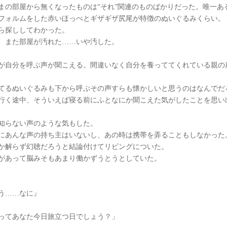
まの部屋から無くなったものは“それ”関連のものばかりだった。唯一あ
フォルムをした赤いほっぺとギザギザ尻尾が特徴のぬいぐるみくらい。
ら探ししてわかった。
、また部屋が汚れた……いや汚した。
が自分を呼ぶ声が聞こえる。間違いなく自分を養っててくれている親の
てるぬいぐるみも下から呼ぶその声すらも懐かしいと思うのはなんでだ
行く途中、そういえば寝る前にふとなにか聞こえた気がしたことを思い
知らない声のような気もした。
にあんな声の持ち主はいないし、あの時は携帯を弄ることもしなかった
か解らず幻聴だろうと結論付けてリビングについた。
があって脳みそもあまり働かずうとうとしていた。
う……なに』
ってあなた今日旅立つ日でしょう？」