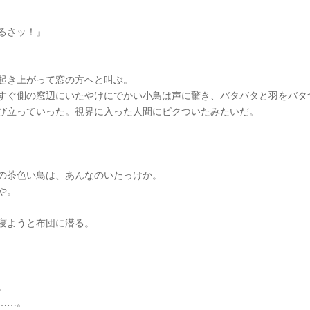
るさッ！』
起き上がって窓の方へと叫ぶ。
すぐ側の窓辺にいたやけにでかい小鳥は声に驚き、バタバタと羽をバタ
び立っていった。視界に入った人間にビクついたみたいだ。
の茶色い鳥は、あんなのいたっけか。
や。
寝ようと布団に潜る。
。
……。