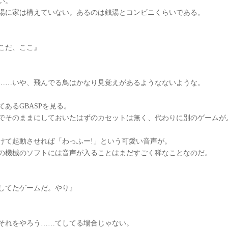
い。
場に家は構えていない。あるのは銭湯とコンビニくらいである。
こだ、ここ』
……いや、飛んでる鳥はかなり見覚えがあるようなないような。
てあるGBASPを見る。
でそのままにしておいたはずのカセットは無く、代わりに別のゲームが
けて起動させれば「わっふー!」という可愛い音声が。
の機械のソフトには音声が入ることはまだすごく稀なことなのだ。
してたゲームだ。やり』
それをやろう……てしてる場合じゃない。