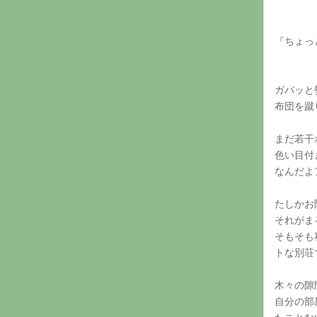
『ちょっ
ガバッと
布団を蹴
まだ若干
色い目付
なんだよ
たしかお
それがま
そもそも
トな別荘
木々の隙
自分の部