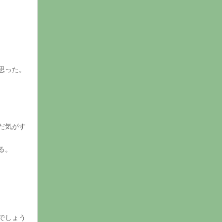
思った。
だ気がす
る。
でしょう