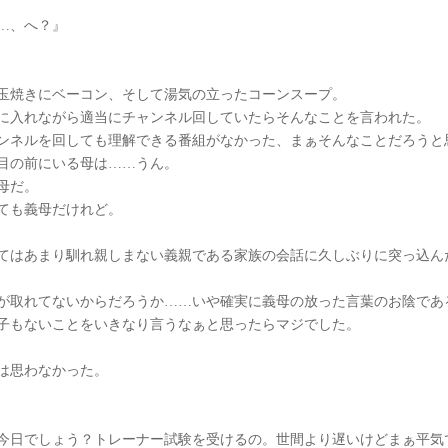
…、へ？』
玉焼きにベーコン、そして湯気の立ったコーンスープ。
に入れながら適当にチャンネル回していたらそんなことを言われた。
ンネルを回しても理解できる番組がなかった、まぁそんなことだろうと
目の前にいる母は……うん。
母だ。
ても義母だけれど。
てはあまり馴れ親しまない義親である家族の会話に久しぶりに突っ込ん
が取れてないからだろうか……いや確実に義母の放った言葉のお陰であ
子もないことをいきなり言うなぁと思ったらマジでした。
は思わなかった。
今日でしょう？トレーナー試験を受けるの。世間より遅いけどまぁ平気