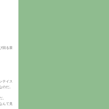
び回る茶
ンテイス
なのだ。
だ。
なんて見