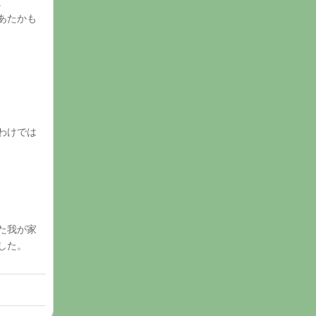
。
あたかも
わけでは
た我が家
した。