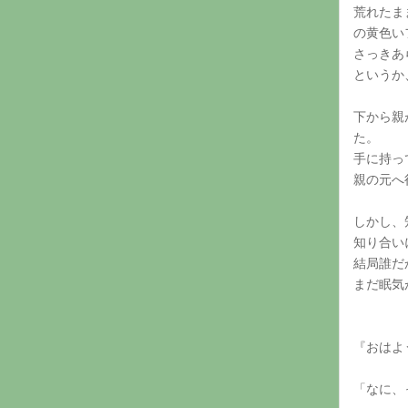
荒れたま
の黄色い
さっきあ
というか
下から親
た。
手に持っ
親の元へ
しかし、
知り合い
結局誰だ
まだ眠気
『おはよ
「なに、