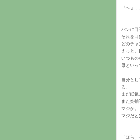
『へぇ…
パンに目
それを口
どのチャ
えっと、
いつもの
母といっ
自分とし
る。
まだ眠気
また突拍
マジか。
マジだと
「ほら、