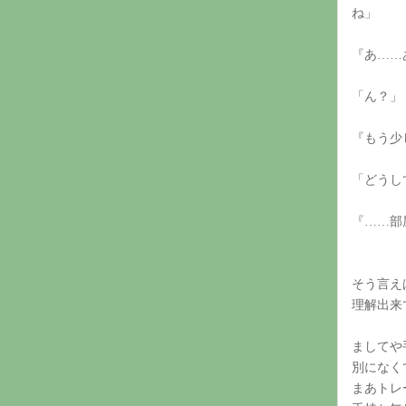
ね」
『あ……
「ん？」
『もう少
「どうし
『……部
そう言え
理解出来
ましてや
別になく
まあトレ