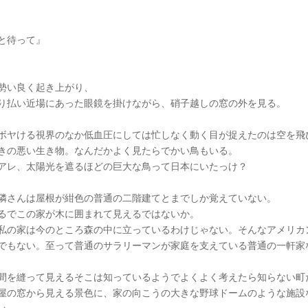
と待って』
勢い良く起き上がり、
り払い近場にあった眼鏡を掛けながら、硝子越しの窓の外を見る。
ボヤける視界のなか低血圧にしては忙しなく動く目が捉えたのは空を飛
きの悪い生き物。なんだかよく見たらでかい鳥もいる。
アレ、太陽光を遮るほどの巨大な鳥って日本にいたっけ？
隣さんは屋根が紺色の普通の二階建てとまでしか覚えていない。
るでこの家が木に囲まれて見えるではないか。
私の家は今のところ森の中に立っているわけじゃない。そんなアメリカ
でもない。至って普通のサラリーマンが家庭を支えている普通の一軒家
間を縫って見えるそこは知っているようでよくよく考えたら知らない町
屋の窓から見える景色に、家の向こうの大きな野球ドームのような施設