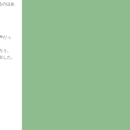
るのはあ
声だっ
ろう。
出した。
。