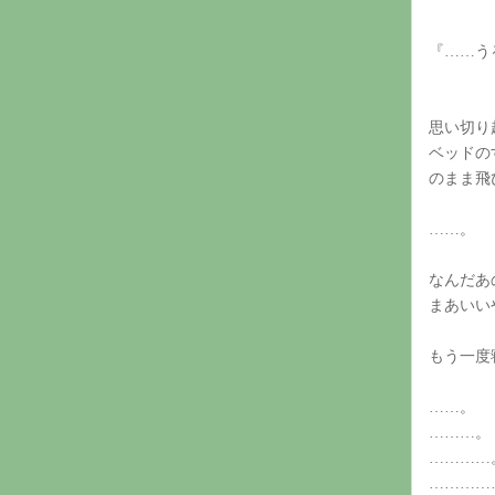
『……う
思い切り
ベッドの
のまま飛
……。
なんだあ
まあいい
もう一度
……。
………。
…………
…………