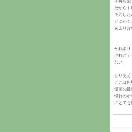
手持ち無
だからト
予約した
とにかく
あまり片
それより
けれどテ
ない。
とりあえ
ここは何
漫画の世
憧れのポ
にとても