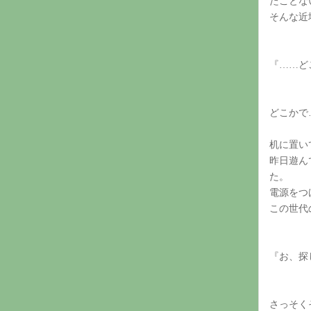
たことな
そんな近
『……ど
どこかで
机に置い
昨日遊ん
た。
電源をつ
この世代
『お、探
さっそく