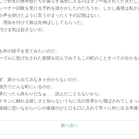
しで野生の携帯獣たちが暮らす場所に入るのはタブー視されてた筈だし
レーナー試験を受ける予約を誰かがしたのだろうか。しかし義母は私が
か声を掛けたように言うがまったくその記憶はない。
、理由を付けて旅は先伸ばししてもらった。
付ける気は起きないが。
も外の様子を見てみたいのだ。
ーブルに投げ出された新聞を読んでみてもこの町のことすべてが分かる
ず、家から出てみなきゃ分からないのだ。
地方でどんな町にいるのか。
界だったら終わりだなぁ……読んだこともないから。
ケモンに触れる嬉しさと知らないうちに元の世界から飛ばされてしまっ
複雑に思いながらパンの最後のひと口を口に入れて早々に外に出る準備
前へ
次へ