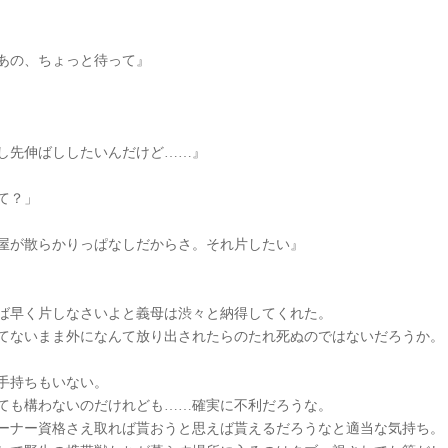
あの、ちょっと待って』
し先伸ばししたいんだけど……』
て？」
屋が散らかりっぱなしだからさ。それ片したい』
ば早く片しなさいよと義母は渋々と納得してくれた。
てないまま外になんて放り出されたらのたれ死ぬのではないだろうか。
手持ちもいない。
ても構わないのだけれども……確実に不利だろうな。
ーナー資格さえ取れば貰おうと思えば貰えるだろうなと適当な気持ち。