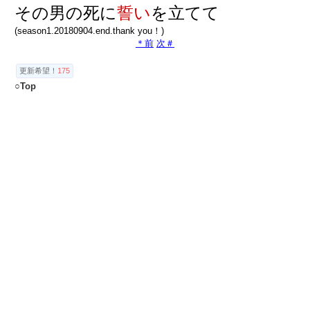
その男の死に
誓い
を立てて
(season1.20180904.end.thank you！)
＊前
次＃
更新希望！
175
○Top