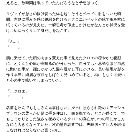
えると、数時間は眠っていたんだろうなと予想はつく。
リヴァイが怠さの抜け切った体を起こそうとベッドに肘をついた瞬
間、左側に重みを感じ視線を向けるとクロエがベッドの縁で腕を枕に
眠っているのが見えた。一瞬思考が停止しかけたがなんとか状況を受
け止めゆっくり上半身だけを起こす。
『ん…』
「……」
腕に乗せていた頭の向きを変えた事で見えたクロエの穏やかな寝顔
に、とくんと心臓が高鳴るのが分かった。自分でも不思議なほど自然
に動いた手が、顔にかかった髪を退かし耳にかける。長い睫毛が影を
作り本当に綺麗な寝顔をしばらく見つめていると、柄にもなく可愛い
と心の中で呟いてしまっていた。
「…クロエ」
『………』
名前を呼んでももちろん返事はない。夕日に照らされ艶めくアッシュ
ブラウンの柔らかい髪に手を伸ばし、頭を撫でる。どこか儚くて、で
もしっかりとした強さを秘めているクロエの存在がいつの間にかこん
なにも大きくなっていた。次の壁外調査では、先陣切って巨人を討伐
しなければならないと言うのに。