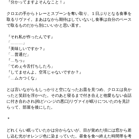
『分かってますよそんなこと！』
クロエの手からトレーとスプーンを奪い取り、１日ぶりとなる食事を
取るリヴァイ。まあはなから期待はしていないし食事は自分のペース
で取るものだから別にいいかと思い直す。
『それ私が作ったんです』
「………」
『美味しいですか？』
「…普通だ」
『…ちっ』
「てめぇ今舌打ちしたろ」
『してませんよ。空耳じゃないですか？』
「…ムカつくな」
とは言いながらもしっかりと空になったお皿を見つめ、クロエは良か
ったと笑顔を浮かべた。そのあと寝るまで付き合えと他愛もない会話
に付き合わされ(殆どハンジの悪口)リヴァイが眠りについたのを見計
らって、部屋を後にした。
＊
どれくらい眠っていたかは分からないが、目が覚めた頃には窓から差
し込む光がオレンジ色に染まっていた。昼食を食べ終えた時間帯を考