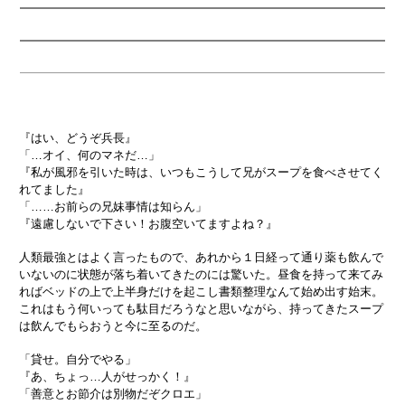
『はい、どうぞ兵長』
「…オイ、何のマネだ…」
『私が風邪を引いた時は、いつもこうして兄がスープを食べさせてく
れてました』
「……お前らの兄妹事情は知らん」
『遠慮しないで下さい！お腹空いてますよね？』
人類最強とはよく言ったもので、あれから１日経って通り薬も飲んで
いないのに状態が落ち着いてきたのには驚いた。昼食を持って来てみ
ればベッドの上で上半身だけを起こし書類整理なんて始め出す始末。
これはもう何いっても駄目だろうなと思いながら、持ってきたスープ
は飲んでもらおうと今に至るのだ。
「貸せ。自分でやる」
『あ、ちょっ…人がせっかく！』
「善意とお節介は別物だぞクロエ」