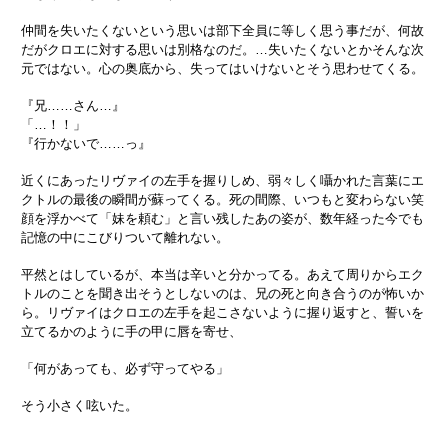
仲間を失いたくないという思いは部下全員に等しく思う事だが、何故
だがクロエに対する思いは別格なのだ。…失いたくないとかそんな次
元ではない。心の奥底から、失ってはいけないとそう思わせてくる。
『兄……さん…』
「…！！」
『行かないで……っ』
近くにあったリヴァイの左手を握りしめ、弱々しく囁かれた言葉にエ
クトルの最後の瞬間が蘇ってくる。死の間際、いつもと変わらない笑
顔を浮かべて「妹を頼む」と言い残したあの姿が、数年経った今でも
記憶の中にこびりついて離れない。
平然とはしているが、本当は辛いと分かってる。あえて周りからエク
トルのことを聞き出そうとしないのは、兄の死と向き合うのが怖いか
ら。リヴァイはクロエの左手を起こさないように握り返すと、誓いを
立てるかのように手の甲に唇を寄せ、
「何があっても、必ず守ってやる」
そう小さく呟いた。