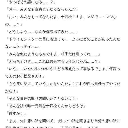
「やっぱその話になる……？」
「おー、みんなも童貞じゃなくなったんだ」
「おい、みんなもってなんだよ、十四松！！ま、マジで……マジな
の……？」
「どうしよう……なんか僕涙出てきた……」
「ドライモンスターの目にも涙って……よっぽどのことがあったんだ
な……トッティ……」
「みんな似たようなもんですよ、相手だけ違ってね……」
「ぶっちゃけさ……これは共有するラインじゃね……？」
「いや……いやいやいやいや！どう考えたって事故るでしょ、何言っ
てんのおそ松兄さん！」
「もう笑い話にしていくしかないんだよ！これが自己責任ってやつだ
から！」
「そんな責任の取り方聞いたことないよ！」
「そんな訳で唯一元気な十四松くんからどうぞ」
「僕すか！」
「まあ、先に悪い話を聞いて、後にいい話を聞きより自分の悪い話に