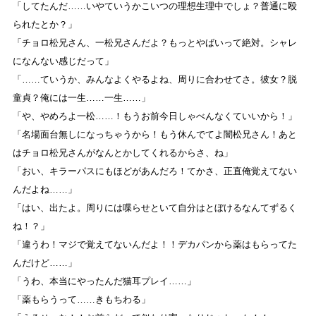
「してたんだ……いやていうかこいつの理想生理中でしょ？普通に殴
られたとか？」
「チョロ松兄さん、一松兄さんだよ？もっとやばいって絶対。シャレ
になんない感じだって」
「……ていうか、みんなよくやるよね、周りに合わせてさ。彼女？脱
童貞？俺には一生……一生……」
「や、やめろよ一松……！もうお前今日しゃべんなくていいから！」
「名場面台無しになっちゃうから！もう休んでてよ闇松兄さん！あと
はチョロ松兄さんがなんとかしてくれるからさ、ね」
「おい、キラーパスにもほどがあんだろ！てかさ、正直俺覚えてない
んだよね……」
「はい、出たよ。周りには喋らせといて自分はとぼけるなんてずるく
ね！？」
「違うわ！マジで覚えてないんだよ！！デカパンから薬はもらってた
んだけど……」
「うわ、本当にやったんだ猫耳プレイ……」
「薬もらうって……きもちわる」