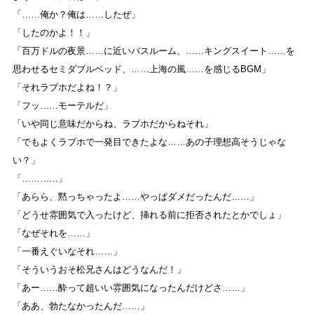
「……俺か？俺は……したぜ」
「したのかよ！！」
「百万ドルの夜景……に近いバスルーム、……キングスイート……を
思わせるセミダブルベッド、……上海の風……を感じるBGM」
「それラブホだよね！？」
「フッ……モーテルだ」
「いや同じ意味だからね、ラブホだからねそれ」
「でもよくラブホで一発目できたよな……あの子理想高そうじゃな
い？」
「…………」
「あらら、黙っちゃったよ……やっぱダメだったんだ……」
「どうせ雰囲気で入ったけど、挿れる前に拒否されたとかでしょ」
「なぜそれを……」
「一番えぐいなそれ……」
「そういうおそ松兄さんはどうなんだ！」
「あー……酔って超いい雰囲気になったんだけどさ……」
「ああ、勃たなかったんだ……」