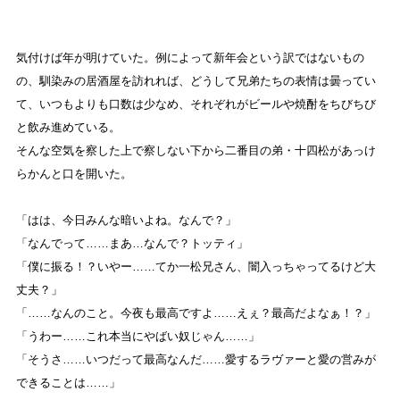
気付けば年が明けていた。例によって新年会という訳ではないもの
の、馴染みの居酒屋を訪れれば、どうして兄弟たちの表情は曇ってい
て、いつもよりも口数は少なめ、それぞれがビールや焼酎をちびちび
と飲み進めている。
そんな空気を察した上で察しない下から二番目の弟・十四松があっけ
らかんと口を開いた。
「はは、今日みんな暗いよね。なんで？」
「なんでって……まあ…なんで？トッティ」
「僕に振る！？いやー……てか一松兄さん、闇入っちゃってるけど大
丈夫？」
「……なんのこと。今夜も最高ですよ……えぇ？最高だよなぁ！？」
「うわー……これ本当にやばい奴じゃん……」
「そうさ……いつだって最高なんだ……愛するラヴァーと愛の営みが
できることは……」