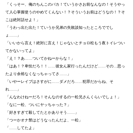
「くっそー、俺のちんこのバカ！ていうかさお前なんなの！そうやっ
て人心掌握使うのやめてくんない！？そういうお前はどうなの！？そ
こは絶対話せよ！」
「うわっ出た出た！ていうか兄弟の失敗談知ったところででし
ょ……」
「いいから言え！絶対に言え！じゃないとチョロ松もう夜トイレつい
てかないってよ」
「え！？あ……ついてかねーからな！」
「はあ！？卑怯だろ！！……彼女ん家行ったんだけど……その…思っ
たより余裕なくなっちゃってさ……」
「いやーレイプはさすがに……ダメだろ……犯罪だからね、そ
れ……」
「んなわけねーだろ！そんなのするの一松兄さんくらいでしょ！」
「なに一松、ついにヤッちゃった？」
「好きすぎて殺してたとかありそう……」
「つーかオナ禁はどうなったんだよ、一松」
「……してたよ」