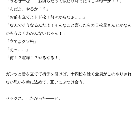
「うるせーな！！お前らだって似たり寄ったりじゃねーか！！」
「んだよ、やるか！？」
「お前も立てよトド松！前々からなぁ……」
「なんでそうなるんだよ！そんなこと言ったらカラ松兄さんとかなん
かもうよくわかんないじゃん！」
「立てよクソ松」
「えっ……」
「何！？喧嘩！？やるやる！」
ガンッと音を立てて椅子を引けば、十四松を除く全員がこのやりきれ
ない思いを拳に込めて、互いにぶつけ合う。
セックス、したかった――と。