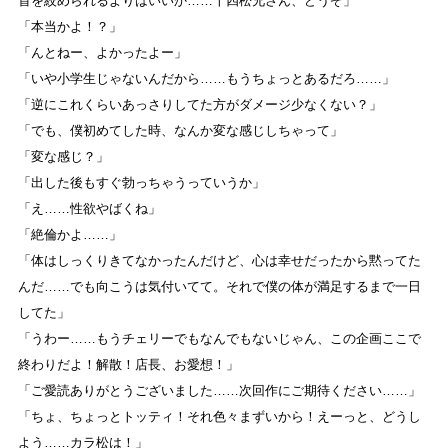
首を絞められるよりはいいか……十四松兄さん、どうぞ」
「本当かよ！？」
「んとねー、よかったよー」
「いや小学生じゃないんだから……もうちょっとあるだろ……」
「逆にこれくらいあっさりしてた方がダメージ少なくない？」
「でも、僕初めてした時、なんか変な感じしちゃって」
「変な感じ？」
「出した後もすぐ勃っちゃうっていうか」
「え……性欲やばくね」
「絶倫かよ……」
「体はしっくりきてなかったんだけど、心は幸せだったから黙ってた
んだ……でも向こうは気付いてて。それで僕の体が満足するまで一日
してた」
「うわー……もうチェリーでもなんでもないじゃん、この企画ここで
終わりだよ！解散！店長、お愛想！」
「ご愛読ありがとうございました……次回作にご期待ください……」
「ちょ、ちょっとトッティ！それ色々まずいから！えーっと、どうし
よう……カラ松は！」