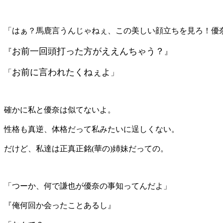
「はぁ？馬鹿言うんじゃねぇ、この美しい顔立ちを見ろ！優
お前一回頭打った方がええんちゃう？
『
』
お前に言われたくねぇよ
「
」
確かに私と優奈は似てないよ。
性格も真逆、体格だって私みたいに逞しくない。
だけど、私達は正真正銘
(華の)
姉妹だっての。
「つーか、何で謙也が優奈の事知ってんだよ」
『俺何回か会ったことあるし』