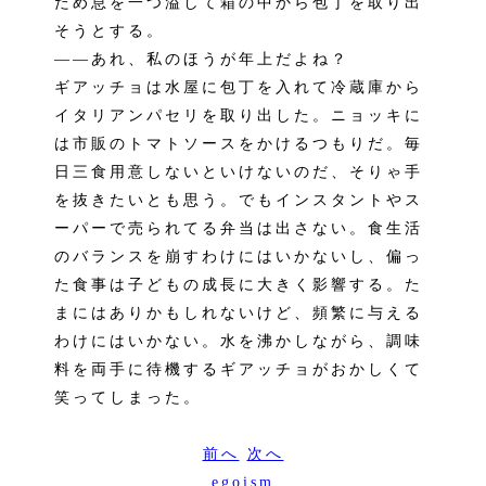
ため息を一つ溢して箱の中から包丁を取り出
そうとする。
――あれ、私のほうが年上だよね？
ギアッチョは水屋に包丁を入れて冷蔵庫から
イタリアンパセリを取り出した。ニョッキに
は市販のトマトソースをかけるつもりだ。毎
日三食用意しないといけないのだ、そりゃ手
を抜きたいとも思う。でもインスタントやス
ーパーで売られてる弁当は出さない。食生活
のバランスを崩すわけにはいかないし、偏っ
た食事は子どもの成長に大きく影響する。た
まにはありかもしれないけど、頻繁に与える
わけにはいかない。水を沸かしながら、調味
料を両手に待機するギアッチョがおかしくて
笑ってしまった。
前へ
次へ
egoism