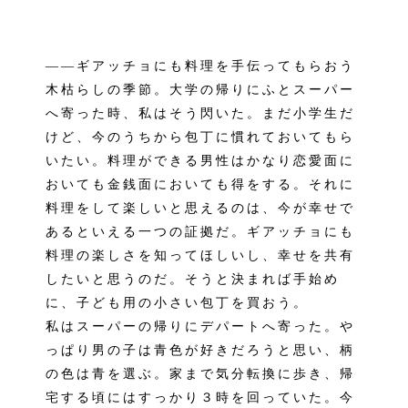
――ギアッチョにも料理を手伝ってもらおう
木枯らしの季節。大学の帰りにふとスーパー
へ寄った時、私はそう閃いた。まだ小学生だ
けど、今のうちから包丁に慣れておいてもら
いたい。料理ができる男性はかなり恋愛面に
おいても金銭面においても得をする。それに
料理をして楽しいと思えるのは、今が幸せで
あるといえる一つの証拠だ。ギアッチョにも
料理の楽しさを知ってほしいし、幸せを共有
したいと思うのだ。そうと決まれば手始め
に、子ども用の小さい包丁を買おう。
私はスーパーの帰りにデパートへ寄った。や
っぱり男の子は青色が好きだろうと思い、柄
の色は青を選ぶ。家まで気分転換に歩き、帰
宅する頃にはすっかり３時を回っていた。今