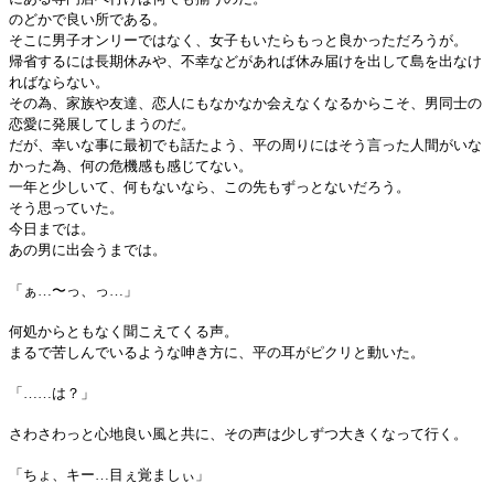
のどかで良い所である。
そこに男子オンリーではなく、女子もいたらもっと良かっただろうが。
帰省するには長期休みや、不幸などがあれば休み届けを出して島を出なけ
ればならない。
その為、家族や友達、恋人にもなかなか会えなくなるからこそ、男同士の
恋愛に発展してしまうのだ。
だが、幸いな事に最初でも話たよう、平の周りにはそう言った人間がいな
かった為、何の危機感も感じてない。
一年と少しいて、何もないなら、この先もずっとないだろう。
そう思っていた。
今日までは。
あの男に出会うまでは。
「ぁ…〜っ、っ…」
何処からともなく聞こえてくる声。
まるで苦しんでいるような呻き方に、平の耳がピクリと動いた。
「……は？」
さわさわっと心地良い風と共に、その声は少しずつ大きくなって行く。
「ちょ、キー…目ぇ覚ましぃ」