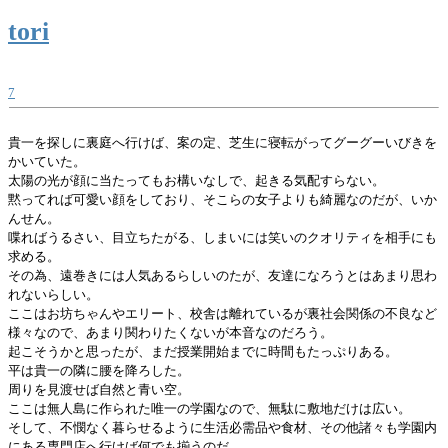
tori
7
貴一を探しに裏庭へ行けば、案の定、芝生に寝転がってグーグーいびきを
かいていた。
太陽の光が顔に当たってもお構いなしで、起きる気配すらない。
黙ってれば可愛い顔をしており、そこらの女子よりも綺麗なのだが、いか
んせん。
喋ればうるさい、目立ちたがる、しまいには笑いのクオリティを相手にも
求める。
その為、遠巻きには人気あるらしいのたが、友達になろうとはあまり思わ
れないらしい。
ここはお坊ちゃんやエリート、校舎は離れているが裏社会関係の不良など
様々なので、あまり関わりたくないが本音なのだろう。
起こそうかと思ったが、まだ授業開始までに時間もたっぷりある。
平は貴一の隣に腰を降ろした。
周りを見渡せば自然と青い空。
ここは無人島に作られた唯一の学園なので、無駄に敷地だけは広い。
そして、不憫なく暮らせるように生活必需品や食材、その他諸々も学園内
にある専門店へ行けば何でも揃うのだ。