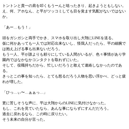
トントンと貴一の肩を叩くもうーんと唸ったきり、起きようともしない。
え、何、アホなん、と平がツッコミしても目を覚ます気配がないではない
か。
「あー…もう！」
頭をガシガシと両手でかき、スマホを取り出し大翔にLINEを送る。
仮に何かあっても一人では対応出来ないし、怪我人だったら、平の細腕で
は抱え上げる事も出来ないだろう。
もう一人、平が誰よりも頼りにしている人間がいるが、色々事情があり学
園内ではなかなかコンタクトを取れずにいた。
そして、役職持ちだから、忙しいだろうと敢えて連絡しなかったのであ
る。
きっとこの事を知ったら、とても怒るだろう人物を思い浮かべ、どっと疲
れが増した。
「ひっ…ぃ〜…ぁぁっ…」
更に苦しそうな声に、平は大翔からのLINEに気付けなかった。
もし、これを見ていたなら、あんな事にならずにすんだだろう。
過去に戻れるなら、この時に戻りたい。
そう未来の自分が言った。