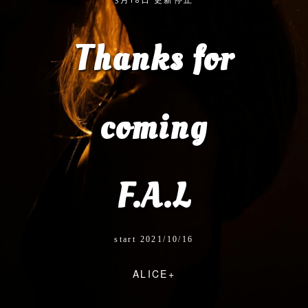
Thanks for
coming
F.A.L
start 2021/10/16
ALICE+