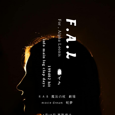
For , Alpha Leonis
F . A . L
info
main
log
非公式二次創作サイト。
199402 hit
clap
days
R.A.B
魔法の杖
劇場
movie dream
蛇夢
5月18日 更新停止