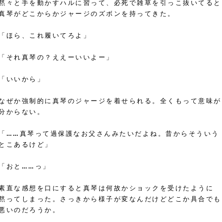
黙々と手を動かすハルに習って、必死で雑草を引っこ抜いてると
真琴がどこからかジャージのズボンを持ってきた。
「ほら、これ履いてろよ」
「それ真琴の？ええーいいよー」
「いいから」
なぜか強制的に真琴のジャージを着せられる。全くもって意味が
分からない。
「……真琴って過保護なお父さんみたいだよね。昔からそういう
とこあるけど」
「おと……っ」
素直な感想を口にすると真琴は何故かショックを受けたように
黙ってしまった。さっきから様子が変なんだけどどこか具合でも
悪いのだろうか。