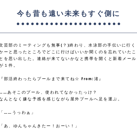
今も昔も遠い未来もすぐ側に
文芸部のミーティングも無事(？)終わり、水泳部の手伝いに行く
かーと思ったところでどこに行けばいいか聞くのを忘れていたこ
とを思い出した。連絡が来てないかなと携帯を開くと新着メール
が１件。
『部活終わったらプールまで来てね☆ From:渚』
……あそこのプール、使われてなかったっけ？
なんとなく嫌な予感を感じながら屋外プールへ足を運ぶ。
「……うっわぁ」
「あ、ゆんちゃんきたー！おーい！」