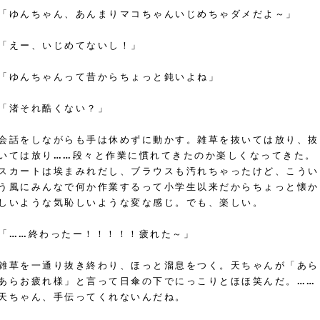
「ゆんちゃん、あんまりマコちゃんいじめちゃダメだよ～」
「えー、いじめてないし！」
「ゆんちゃんって昔からちょっと鈍いよね」
「渚それ酷くない？」
会話をしながらも手は休めずに動かす。雑草を抜いては放り、抜
いては放り……段々と作業に慣れてきたのか楽しくなってきた。
スカートは埃まみれだし、ブラウスも汚れちゃったけど、こうい
う風にみんなで何か作業するって小学生以来だからちょっと懐か
しいような気恥しいような変な感じ。でも、楽しい。
「……終わったー！！！！！疲れた～」
雑草を一通り抜き終わり、ほっと溜息をつく。天ちゃんが「あら
あらお疲れ様」と言って日傘の下でにっこりとほほ笑んだ。……
天ちゃん、手伝ってくれないんだね。