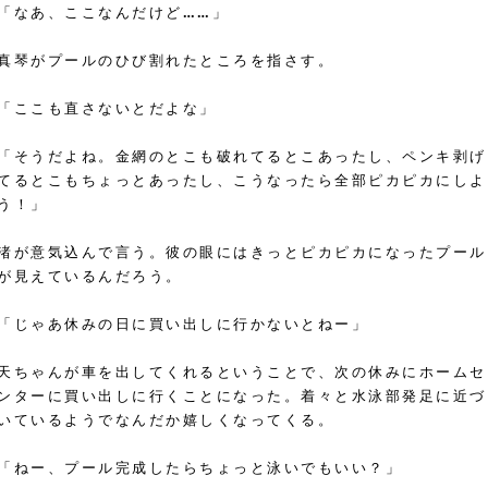
「なあ、ここなんだけど……」
真琴がプールのひび割れたところを指さす。
「ここも直さないとだよな」
「そうだよね。金網のとこも破れてるとこあったし、ペンキ剥げ
てるとこもちょっとあったし、こうなったら全部ピカピカにしよ
う！」
渚が意気込んで言う。彼の眼にはきっとピカピカになったプール
が見えているんだろう。
「じゃあ休みの日に買い出しに行かないとねー」
天ちゃんが車を出してくれるということで、次の休みにホームセ
ンターに買い出しに行くことになった。着々と水泳部発足に近づ
いているようでなんだか嬉しくなってくる。
「ねー、プール完成したらちょっと泳いでもいい？」