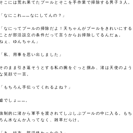
そこには荒れ果てたプールとそこを手作業で掃除する男子３人。
「なにこれ……なにしてんの？」
「なにってプールの掃除だよ！天ちゃんがプールをきれいにする
ことが部活設立の条件だって言うからお掃除してるんだぁ。
ねぇ、ゆんちゃん」
「私、用事を思い出しました」
そのまま引き返そうとする私の腕をぐっと掴み、渚は天使のよう
な笑顔で一言。
「もちろん手伝ってくれるよね？」
嘘でしょ……。
強制的に渚から軍手を渡されてしぶしぶプールの中に入る。もち
ろん水なんか入ってなく、雑草だらけ。
「あ、結衣。部活終わったの？」