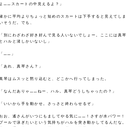
よ……スカートの中見えるよ？」
確かに平均よりちょっと短めのスカートは下手すると見えてしま
いそうだ。でも、
「別にわざわざ好き好んで見る人いないでしょー。ここには真琴
とハルと渚しかいないし」
「……」
「あれ、真琴さん？」
真琴はムスッと黙り込むと、どこかへ行ってしまった。
「なんだありゃ……ねー、ハル。真琴どうしちゃったの？」
「いいから手を動かせ。さっさと終わらせるぞ」
おお、遙さんがいつにもましてやる気に……！さすが水パワー！
プールで泳ぎたいという気持ちがハルを突き動かしてるんだな。