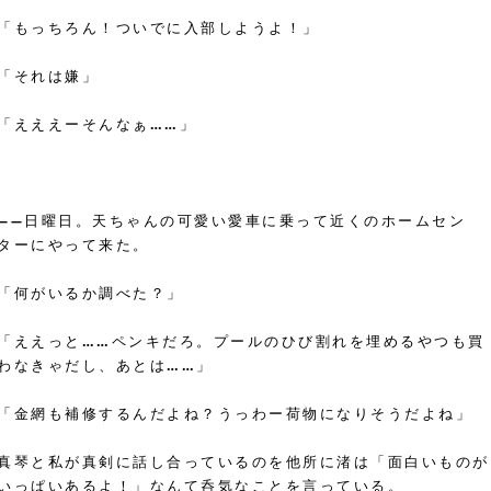
「もっちろん！ついでに入部しようよ！」
「それは嫌」
「えええーそんなぁ……」
――日曜日。天ちゃんの可愛い愛車に乗って近くのホームセン
ターにやって来た。
「何がいるか調べた？」
「ええっと……ペンキだろ。プールのひび割れを埋めるやつも買
わなきゃだし、あとは……」
「金網も補修するんだよね？うっわー荷物になりそうだよね」
真琴と私が真剣に話し合っているのを他所に渚は「面白いものが
いっぱいあるよ！」なんて呑気なことを言っている。