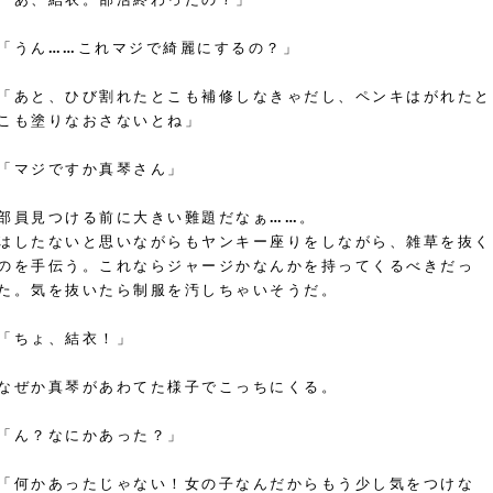
「うん……これマジで綺麗にするの？」
「あと、ひび割れたとこも補修しなきゃだし、ペンキはがれたと
こも塗りなおさないとね」
「マジですか真琴さん」
部員見つける前に大きい難題だなぁ……。
はしたないと思いながらもヤンキー座りをしながら、雑草を抜く
のを手伝う。これならジャージかなんかを持ってくるべきだっ
た。気を抜いたら制服を汚しちゃいそうだ。
「ちょ、結衣！」
なぜか真琴があわてた様子でこっちにくる。
「ん？なにかあった？」
「何かあったじゃない！女の子なんだからもう少し気をつけな