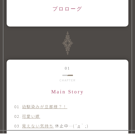
プロローグ
CHAPTER
Main Story
01.
幼馴染みが旦那様？！
02.
可愛い嫁
03.
見えない気持ち
休止中…(´д｀;)