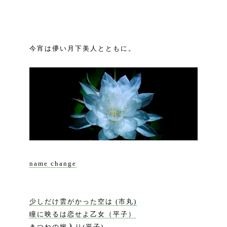
今宵は儚い月下美人とともに。
name change
少しだけ雲がかった空は (市丸)
瞳に映るは恋せよ乙女（平子）
きつねの嫁入り(平子)