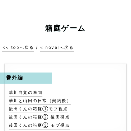
箱庭ゲーム
<< topへ戻る
/
< novelへ戻る
番外編
華川自覚の瞬間
華川と山田の日常（契約後）
後田くんの箱庭①モブ視点
後田くんの箱庭② 後田視点
後田くんの箱庭③ モブ視点