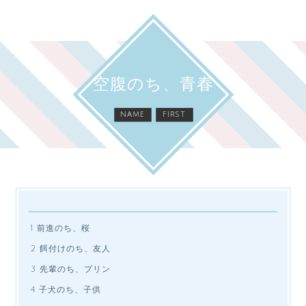
空腹のち、青春
name
first
1 前進のち、桜
2 餌付けのち、友人
3 先輩のち、プリン
4 子犬のち、子供