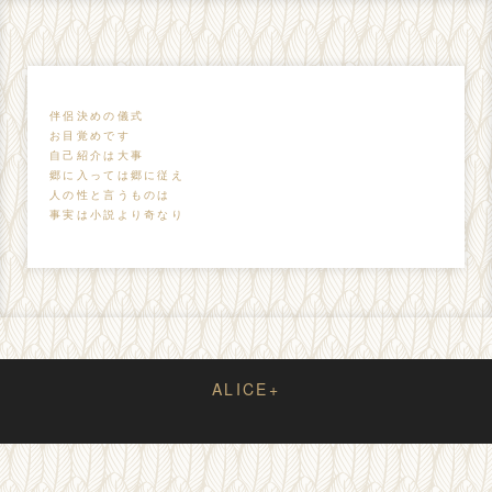
伴侶決めの儀式
お目覚めです
自己紹介は大事
郷に入っては郷に従え
人の性と言うものは
事実は小説より奇なり
ALICE+