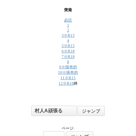
突発
必読
1
2
3※R15
4
5※R15
6※R18
7※R18
8
9※猟奇的
10※猟奇的
11※R15
12※R18
終
ページ: