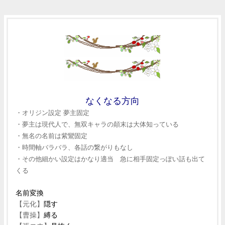
なくなる方向
・オリジン設定 夢主固定
・夢主は現代人で、無双キャラの顛末は大体知っている
・無名の名前は紫鸞固定
・時間軸バラバラ、各話の繋がりもなし
・その他細かい設定はかなり適当 急に相手固定っぽい話も出て
くる
名前変換
【元化】
隠す
【曹操】
縛る