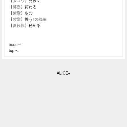
【張コウ】
見抜く
【郭嘉】
変わる
【紫鸞】
歩む
【紫鸞】
誓う
↑の続編
【夏侯惇】
秘める
mainへ
topへ
ALICE+