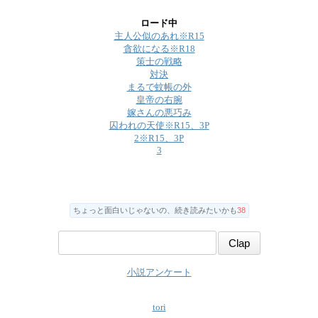
ロード中
主人公似のあれ※R15
貪欲になる※R18
策士の戦略
対決
まるで蚊帳の外
皇帝の右腕
嫁さんの悪巧み
囚われの天使※R15、3P
2※R15、3P
3
ちょっと面白いじゃないの、続き読みたいかも
38
小説アンケート
tori