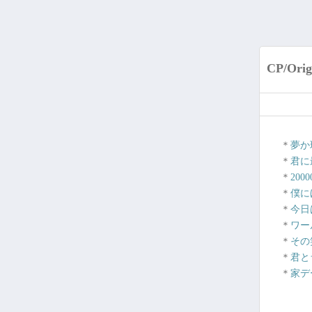
CP/Orig
＊
夢か
＊
君に
＊
200
＊
僕に
＊
今日
＊
ワー
＊
その
＊
君と
＊
家デ