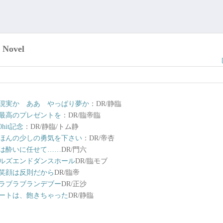
 Novel
現実か ああ やっぱり夢か
：DR/静臨
最高のプレゼントを
：DR/臨帝臨
00hit記念
：DR/静臨/トム静
ほんの少しの勇気を下さい
：DR/帝杏
は酔いに任せて……
DR/門六
ルズエンドダンスホール
DR/臨モブ
笑顔は反則だから
DR/臨帝
ラブラブランデブー
DR/正沙
ートは、飽きちゃった
DR/静臨