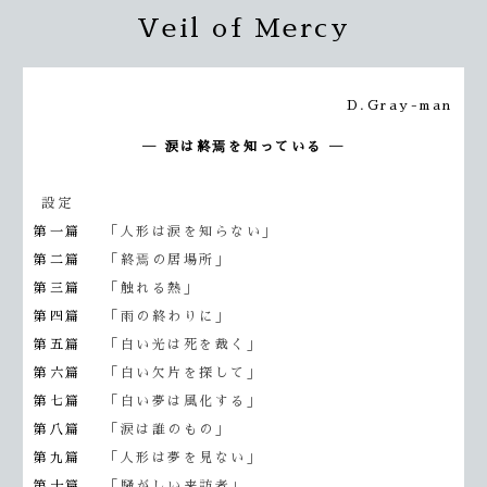
Veil of Mercy
D.Gray-man
― 涙は終焉を知っている ―
設定
第一篇
「人形は涙を知らない」
第二篇
「終焉の居場所」
第三篇
「触れる熱」
第四篇
「雨の終わりに」
第五篇
「白い光は死を裁く」
第六篇
「白い欠片を探して」
第七篇
「白い夢は風化する」
第八篇
「涙は誰のもの」
第九篇
「人形は夢を見ない」
第十篇
「騒がしい来訪者」