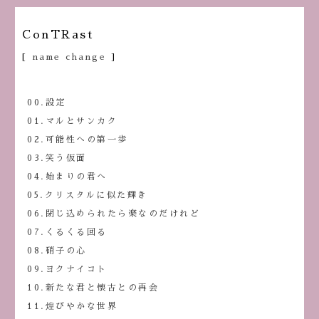
ConTRast
[
name change
]
00.設定
01.マルとサンカク
02.可能性への第一歩
03.笑う仮面
04.始まりの君へ
05.クリスタルに似た輝き
06.閉じ込められたら楽なのだけれど
07.くるくる回る
08.硝子の心
09.ヨクナイコト
10.新たな君と懐古との再会
11.煌びやかな世界