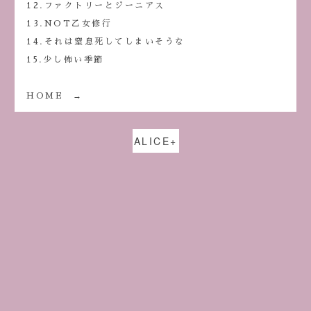
12.ファクトリーとジーニアス
13.NOT乙女修行
14.それは窒息死してしまいそうな
15.少し怖い季節
HOME
→
ALICE+