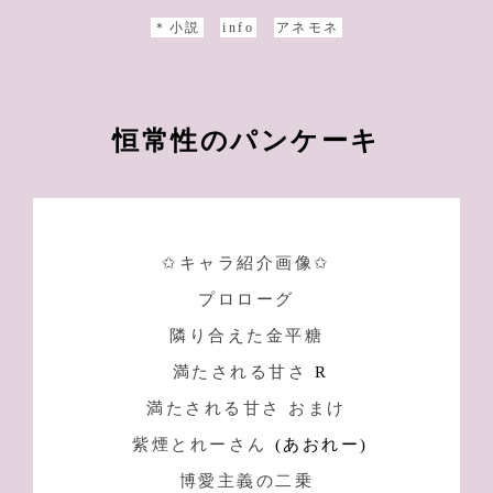
＊小説
info
アネモネ
恒常性のパンケーキ
✩キャラ紹介画像✩
プロローグ
隣り合えた金平糖
満たされる甘さ
R
満たされる甘さ おまけ
紫煙とれーさん
(あおれー)
博愛主義の二乗