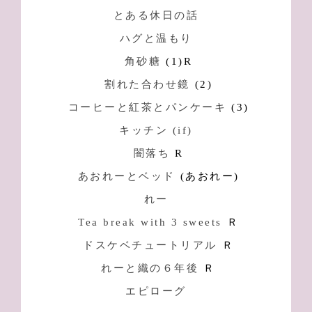
とある休日の話
ハグと温もり
角砂糖
(1)R
割れた合わせ鏡
(2)
コーヒーと紅茶とパンケーキ
(3)
キッチン (if)
闇落ち
R
あおれーとベッド
(あおれー)
れー
Tea break with 3 sweets
Ｒ
ドスケベチュートリアル
Ｒ
れーと織の６年後
Ｒ
エピローグ