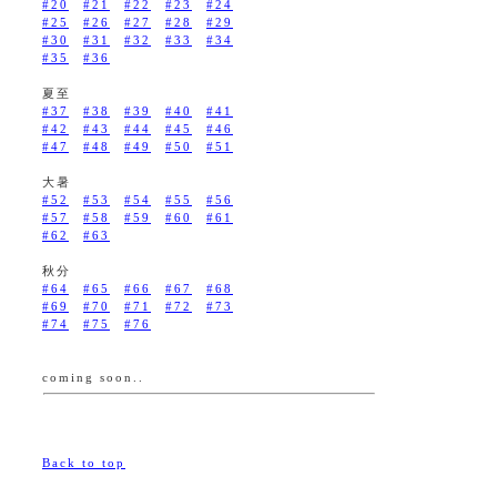
#20
#21
#22
#23
#24
#25
#26
#27
#28
#29
#30
#31
#32
#33
#34
#35
#36
夏至
#37
#38
#39
#40
#41
#42
#43
#44
#45
#46
#47
#48
#49
#50
#51
大暑
#52
#53
#54
#55
#56
#57
#58
#59
#60
#61
#62
#63
秋分
#64
#65
#66
#67
#68
#69
#70
#71
#72
#73
#74
#75
#76
coming soon..
Back to top