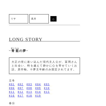
LONG STORY
せいらん
~
青藍
の夢~
大正の世に迷い込んだ現代主人公が、冨岡さん
と出会い、時を越えて静かに心を寄せていくお
話。原作軸。※夢主年齢のみ固定されてます。
立冬
#01
#02
#03
#04
#05
#06
#07
#08
#09
#10
#11
#12
#13
#14
#15
#16
#17
#18
#19
春分